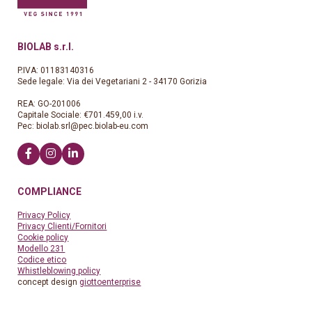
BIOLAB s.r.l.
P.IVA: 01183140316
Sede legale: Via dei Vegetariani 2 - 34170 Gorizia
REA: GO-201006
Capitale Sociale: €701.459,00 i.v.
Pec:
biolab.srl@pec.biolab-eu.com
COMPLIANCE
Privacy Policy
Privacy Clienti/Fornitori
Cookie policy
Modello 231
Codice etico
Whistleblowing policy
concept design
giottoenterprise