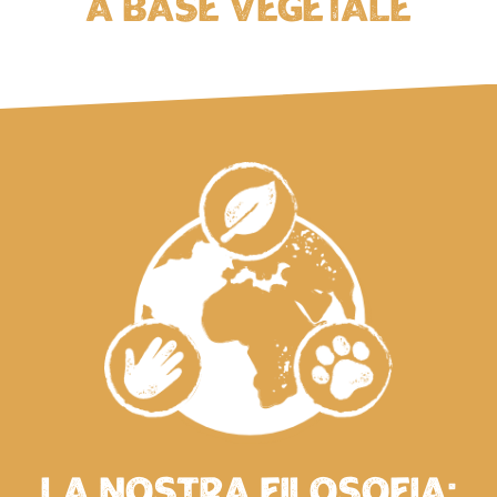
a base vegetale
la nostra filosofia: