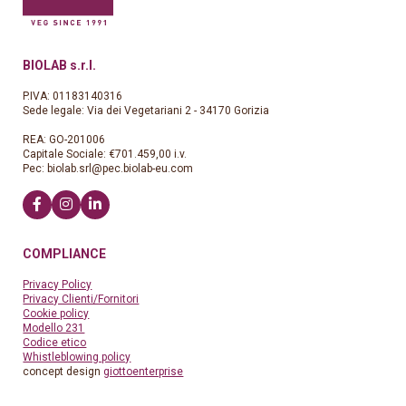
BIOLAB s.r.l.
P.IVA: 01183140316
Sede legale: Via dei Vegetariani 2 - 34170 Gorizia
REA: GO-201006
Capitale Sociale: €701.459,00 i.v.
Pec:
biolab.srl@pec.biolab-eu.com
COMPLIANCE
Privacy Policy
Privacy Clienti/Fornitori
Cookie policy
Modello 231
Codice etico
Whistleblowing policy
concept design
giottoenterprise