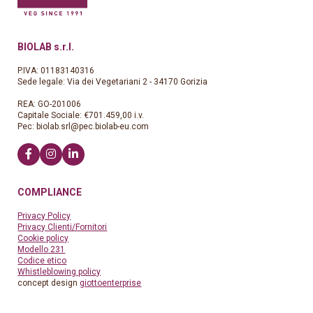
BIOLAB s.r.l.
P.IVA: 01183140316
Sede legale: Via dei Vegetariani 2 - 34170 Gorizia
REA: GO-201006
Capitale Sociale: €701.459,00 i.v.
Pec:
biolab.srl@pec.biolab-eu.com
COMPLIANCE
Privacy Policy
Privacy Clienti/Fornitori
Cookie policy
Modello 231
Codice etico
Whistleblowing policy
concept design
giottoenterprise