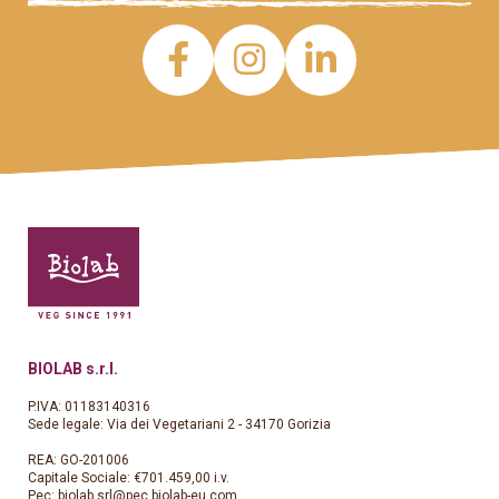
BIOLAB s.r.l.
P.IVA: 01183140316
Sede legale: Via dei Vegetariani 2 - 34170 Gorizia
REA: GO-201006
Capitale Sociale: €701.459,00 i.v.
Pec:
biolab.srl@pec.biolab-eu.com