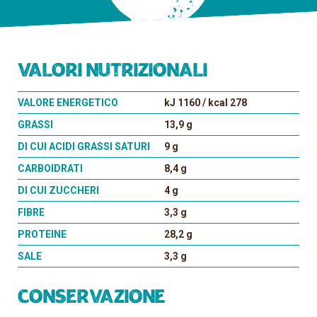
Valori nutrizionali
VALORE ENERGETICO
kJ 1160 / kcal 278
GRASSI
13,9 g
DI CUI ACIDI GRASSI SATURI
9 g
CARBOIDRATI
8,4 g
DI CUI ZUCCHERI
4 g
FIBRE
3,3 g
PROTEINE
28,2 g
SALE
3,3 g
Conservazione