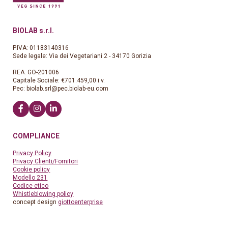
BIOLAB s.r.l.
P.IVA: 01183140316
Sede legale: Via dei Vegetariani 2 - 34170 Gorizia
REA: GO-201006
Capitale Sociale: €701.459,00 i.v.
Pec:
biolab.srl@pec.biolab-eu.com
COMPLIANCE
Privacy Policy
Privacy Clienti/Fornitori
Cookie policy
Modello 231
Codice etico
Whistleblowing policy
concept design
giottoenterprise