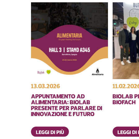
13.03.2026
11.02.202
Appuntamento ad
Biolab p
Alimentaria: Biolab
Biofach
presente per parlare di
innovazione e futuro
Leggi di più
Leggi di 