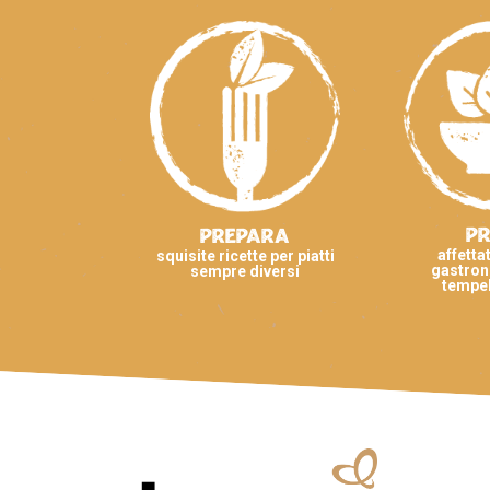
P
Prepara
affettat
squisite ricette per piatti
gastron
sempre diversi
tempeh