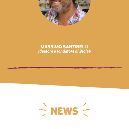
Massimo Santinelli
Ideatore e fondatore di Biolab
News